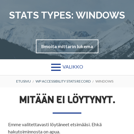
Siirry
sisältöön
STATS TYPES:
WINDOWS
Ilmoita mittarin lukema
VALIKKO
MURUPOLKU
ETUSIVU
WP ACCESSIBILITY STATS RECORD
WINDOWS
MITÄÄN EI LÖYTYNYT.
Emme valitettavasti löytäneet etsimääsi. Ehkä
hakutoiminnosta on apua.