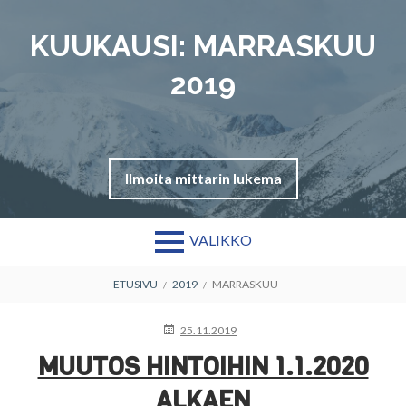
Siirry
sisältöön
KUUKAUSI:
MARRASKUU
2019
Ilmoita mittarin lukema
VALIKKO
MURUPOLKU
ETUSIVU
2019
MARRASKUU
JULKAISTU
25.11.2019
MUUTOS HINTOIHIN 1.1.2020
ALKAEN