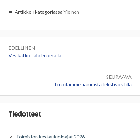
Artikkeli kategoriassa
Yleinen
Artikkelien
EDELLINEN
selaus
Edellinen:
Vesikatko Lahdenperällä
SEURAAVA
Seuraava:
Ilmoitamme häiriöistä tekstiviestillä
Sivupalkki
Tiedotteet
Toimiston kesäaukioloajat 2026