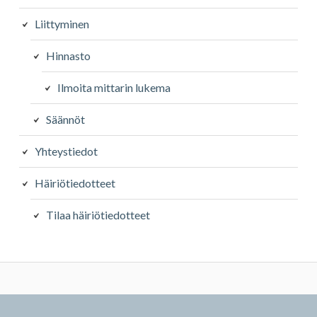
Liittyminen
Hinnasto
Ilmoita mittarin lukema
Säännöt
Yhteystiedot
Häiriötiedotteet
Tilaa häiriötiedotteet
Alapalkin