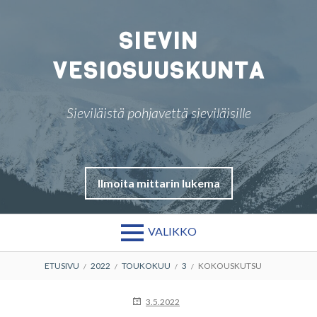
Siirry
sisältöön
SIEVIN
VESIOSUUSKUNTA
Sieviläistä pohjavettä sieviläisille
Ilmoita mittarin lukema
VALIKKO
MURUPOLKU
ETUSIVU
2022
TOUKOKUU
3
KOKOUSKUTSU
JULKAISTU
3.5.2022